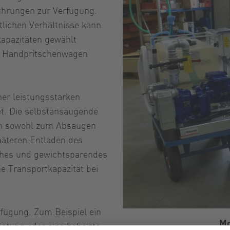
hrungen zur Verfügung.
lichen Verhältnisse kann
apazitäten gewählt
r, Handpritschenwagen
er leistungsstarken
t. Die selbstansaugende
n sowohl zum Absaugen
äteren Entladen des
aches und gewichtsparendes
e Transportkapazität bei
rfügung. Zum Beispiel ein
Mo
stung oder eine beheizte