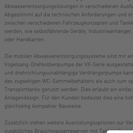
Abwasserentsorgungslösungen in verschiedenen Ausfü
Abgestimmt auf die technischen Anforderungen und ört
zwischen verschiedenen Fahrzeugkonzepten und Tankk
werden, wie selbstfahrende Geräte, Industrieanhänge
oder Handkarren.
Die mobilen Abwasserentsorgungssysteme sind mit ein
Vogelsang-Drehkolbenpumpe der VX-Serie ausgestatte
und drehrichtungsunabhängige Verdrängerpumpe kan
des zugseitigen WC-Sammelbehälters als auch zum sp
Transporttanks genutzt werden. Dies erlaubt ein einf
Anlagendesign. Für den Kunden bedeutet dies eine hoh
gleichzeitig kompakter Bauweise.
Zusätzlich stehen weitere Ausrüstungsoptionen zur Ve
zusätzliches Brauchwasserreservoir mit Tankspülausrü