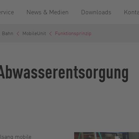
rvice
News & Medien
Downloads
Kont
Bahn
MobileUnit
Funktionsprinzip
 Abwasserentsorgung
elsang mobile