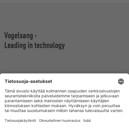
Vogelsang -
Leading in technology
Vogelsang Oy
Malminkartanonkuja 4
00390 Helsinki
Suomi
Ota yhteyttä
Tel.:
+358 505 89 87 26