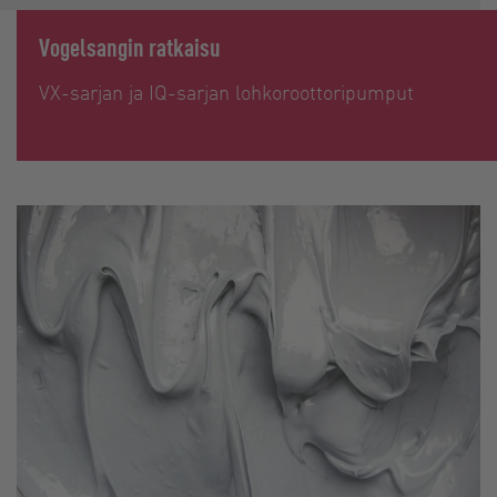
Vogelsangin ratkaisu
VX-sarjan ja IQ-sarjan lohkoroottoripumput