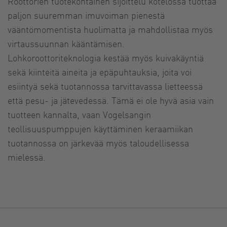
Roottorien tuotekohtainen sijoittelu kotelossa tuottaa
paljon suuremman imuvoiman pienestä
vääntömomentista huolimatta ja mahdollistaa myös
virtaussuunnan kääntämisen.
Lohkoroottoriteknologia kestää myös kuivakäyntiä
sekä kiinteitä aineita ja epäpuhtauksia, joita voi
esiintyä sekä tuotannossa tarvittavassa lietteessä
että pesu- ja jätevedessä. Tämä ei ole hyvä asia vain
tuotteen kannalta, vaan Vogelsangin
teollisuuspumppujen käyttäminen keraamiikan
tuotannossa on järkevää myös taloudellisessa
mielessä.