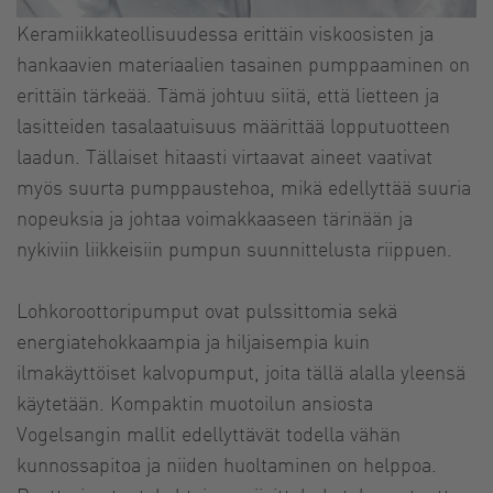
Keramiikkateollisuudessa erittäin viskoosisten ja
hankaavien materiaalien tasainen pumppaaminen on
erittäin tärkeää. Tämä johtuu siitä, että lietteen ja
lasitteiden tasalaatuisuus määrittää lopputuotteen
laadun. Tällaiset hitaasti virtaavat aineet vaativat
myös suurta pumppaustehoa, mikä edellyttää suuria
nopeuksia ja johtaa voimakkaaseen tärinään ja
nykiviin liikkeisiin pumpun suunnittelusta riippuen.
Lohkoroottoripumput ovat pulssittomia sekä
energiatehokkaampia ja hiljaisempia kuin
ilmakäyttöiset kalvopumput, joita tällä alalla yleensä
käytetään. Kompaktin muotoilun ansiosta
Vogelsangin mallit edellyttävät todella vähän
kunnossapitoa ja niiden huoltaminen on helppoa.