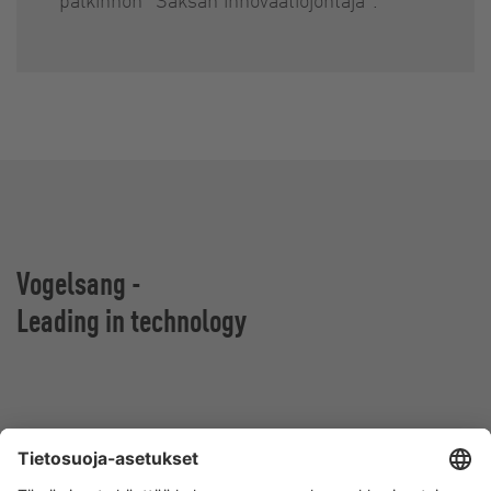
Vogelsang -
Leading in technology
Vogelsang Oy
Malminkartanonkuja 4