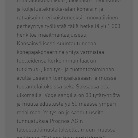
ja kuljetustekniikka-alan koneisiin ja
ratkaisuihin erikoistuneeksi. Innovatiivinen
perheyritys työllistää tällä hetkellä yli 1 300
henkilöä maailmanlaajuisesti.
Kansainvälisesti suuntautuneena
konepajakonsernina yritys varmistaa
tuotteidensa korkeimman laadun
tutkimus-, kehitys- ja tuotantotoiminnan
avulla Essenin toimipaikassaan ja muissa
tuotantolaitoksissa sekä Saksassa että
ulkomailla. Vogelsangilla on 30 tytäryhtiötä
ja muuta edustusta yli 50 maassa ympäri
maailmaa. Yritys on jo saanut useita
tunnustuksia Prognos AG:n
taloustutkimuslaitokselta, muun muassa
palkinnon "Saksan innovaatiojohtaja".