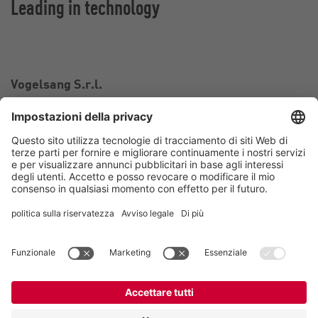
Leading in technology
Vogelsang S.r.l.
Via Bertolino 9/A
26025 Pandino CR
Italia
Contatto
Telefono:
+39 0373 97 06 99
Email:
italy@vogelsang.info