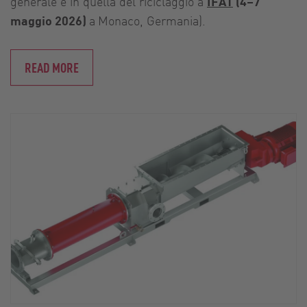
generale e in quella del riciclaggio a
IFAT
(4–7
maggio 2026)
a
Monaco, Germania).
READ MORE