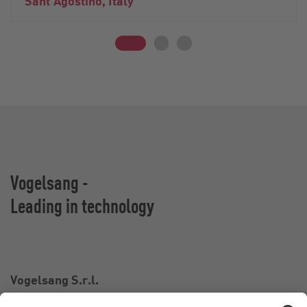
Sant’Agostino, Italy
Vogelsang -
Leading in technology
Vogelsang S.r.l.
Via Bertolino 9/A