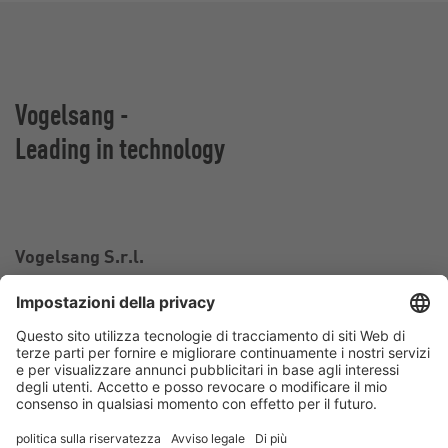
Vogelsang -
Leading in technology
Vogelsang S.r.l.
Via Bertolino 9/A
26025 Pandino CR
Italia
Contatto
Telefono:
+39 0373 97 06 99