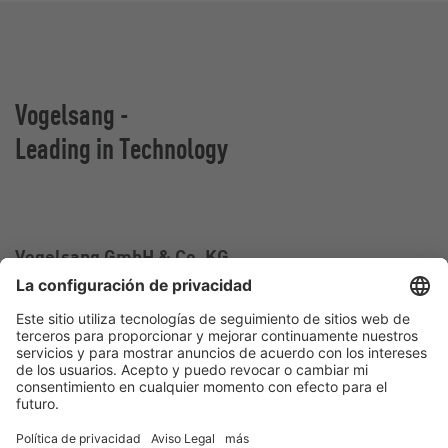
Vogelsang -
Leading in Technology
Vogelsang GmbH & Co. KG
Holthoege 10-14
49632 Essen (Oldenburg)
Alemania
Contacto
Tel.:
+49 5434 83 0