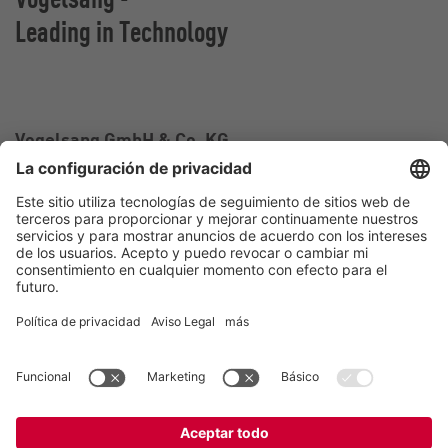
Leading in Technology
Vogelsang GmbH & Co. KG
Holthoege 10-14
49632 Essen (Oldenburg)
Alemania
Contacto
Tel.:
+49 5434 83 0
E-Mail:
germany@vogelsang.info