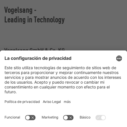
Vogelsang -
Leading in Technology
Vogelsang GmbH & Co. KG
Holthoege 10-14
49632 Essen (Oldenburg)
Alemania
Contacto
Tel.:
+49 5434 83 0
E-Mail:
germany@vogelsang.info