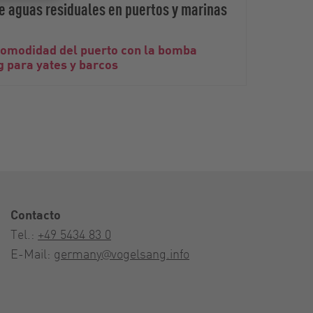
de aguas residuales en puertos y marinas
 comodidad del puerto con la bomba
Soluc
 para yates y barcos
auto
Contacto
Tel.:
+49 5434 83 0
E-Mail:
germany@vogelsang.info