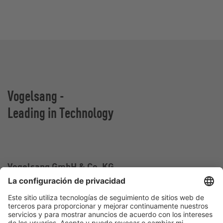
Vogelsang -
Leading in Technology
Vogelsang GmbH & Co. KG
Holthoege 10-14
49632 Essen (Oldenburg)
Alemania