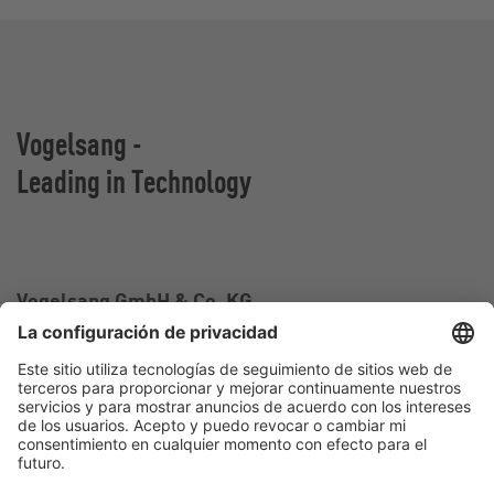
Vogelsang -
Leading in Technology
Vogelsang GmbH & Co. KG
Holthoege 10-14
49632 Essen (Oldenburg)
Alemania
Contacto
Tel.:
+49 5434 83 0