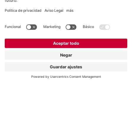
Vogelsang GmbH & Co. KG
Holthoege 10-14
49632 Essen (Oldenburg)
Alemania
Contacto
Tel.:
+49 5434 83 0
E-Mail:
germany@vogelsang.info
Contacto
Aviso legal
Política de privacidad
Canal de denuncias