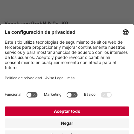
Vogelsang GmbH & Co. KG
Holthoege 10-14
49632 Essen (Oldenburg)
Alemania
Contacto
Tel.:
+49 5434 83 0
E-Mail:
germany@vogelsang.info
Contacto
Aviso legal
Política de privacidad
Canal de denuncias