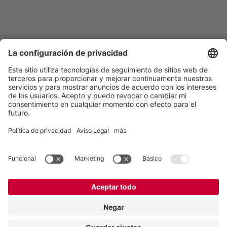
Vogelsang -
Leading in Technology
Vogelsang GmbH & Co. KG
Holthoege 10-14
49632 Essen (Oldenburg)
Alemania