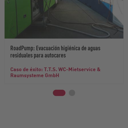
RoadPump: Evacuación higiénica de aguas
residuales para autocares
Caso de éxito: T.T.S. WC-Mietservice &
Raumsysteme GmbH