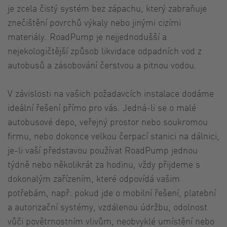
je zcela čistý systém bez zápachu, který zabraňuje
znečištění povrchů výkaly nebo jinými cizími
materiály. RoadPump je nejjednodušší a
nejekologičtější způsob likvidace odpadních vod z
autobusů a zásobování čerstvou a pitnou vodou.
V závislosti na vašich požadavcích instalace dodáme
ideální řešení přímo pro vás. Jedná-li se o malé
autobusové depo, veřejný prostor nebo soukromou
firmu, nebo dokonce velkou čerpací stanici na dálnici,
je-li vaší představou používat RoadPump jednou
týdně nebo několikrát za hodinu, vždy přijdeme s
dokonalým zařízením, které odpovídá vašim
potřebám, např. pokud jde o mobilní řešení, platební
a autorizační systémy, vzdálenou údržbu, odolnost
vůči povětrnostním vlivům, neobvyklé umístění nebo