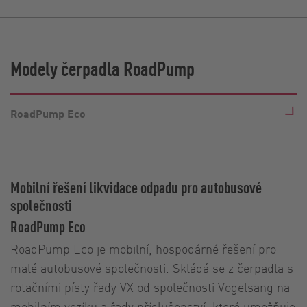
Modely čerpadla RoadPump
RoadPump Eco
Mobilní řešení likvidace odpadu pro autobusové
společnosti
RoadPump Eco
RoadPump Eco je mobilní, hospodárné řešení pro
malé autobusové společnosti. Skládá se z čerpadla s
rotačními písty řady VX od společnosti Vogelsang na
mobilním vozíku a řady příslušenství, které umožňuje