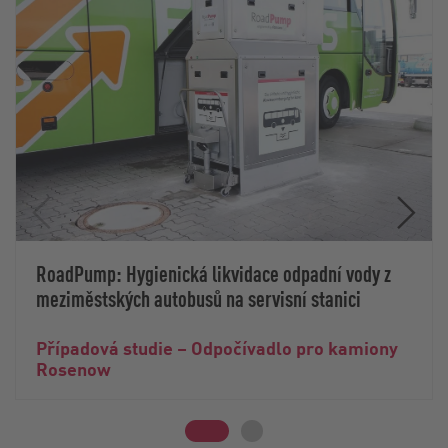
RoadPump: Hygienická likvidace odpadní vody z
meziměstských autobusů na servisní stanici
Případová studie – Odpočívadlo pro kamiony
Rosenow