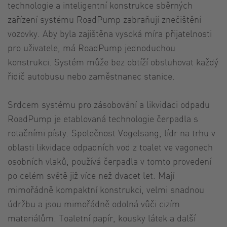
technologie a inteligentní konstrukce sběrných
zařízení systému RoadPump zabraňují znečištění
vozovky. Aby byla zajištěna vysoká míra přijatelnosti
pro uživatele, má RoadPump jednoduchou
konstrukci. Systém může bez obtíží obsluhovat každý
řidič autobusu nebo zaměstnanec stanice.
Srdcem systému pro zásobování a likvidaci odpadu
RoadPump je etablovaná technologie čerpadla s
rotačními písty. Společnost Vogelsang, lídr na trhu v
oblasti likvidace odpadních vod z toalet ve vagonech
osobních vlaků, používá čerpadla v tomto provedení
po celém světě již více než dvacet let. Mají
mimořádně kompaktní konstrukci, velmi snadnou
údržbu a jsou mimořádně odolná vůči cizím
materiálům. Toaletní papír, kousky látek a další