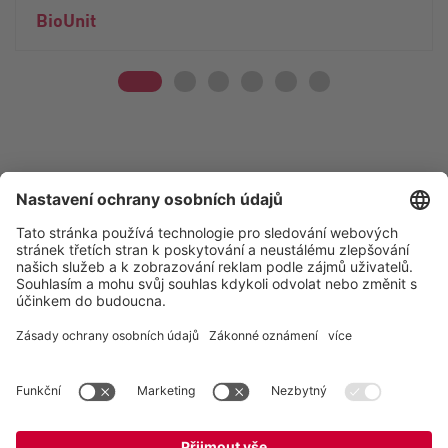
BioUnit
Vogelsang -
Leading in technology
Vogelsang CZ s.r.o.