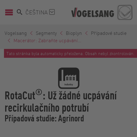
ČEŠTINA
Vogelsang
Segmenty
Bioplyn
Případové studie
Macerátor: Zabraňte ucpávání...
Tato stránka byla automaticky přeložena. Obsah nebyl zkontrolován.
®
RotaCut
: Už žádné ucpávání
recirkulačního potrubí
Případová studie: Agrinord