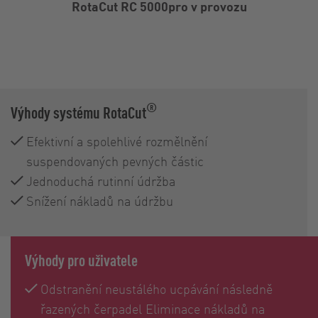
RotaCut RC 5000pro v provozu
®
Výhody systému RotaCut
Efektivní a spolehlivé rozmělnění
suspendovaných pevných částic
Jednoduchá rutinní údržba
Snížení nákladů na údržbu
Výhody pro uživatele
Odstranění neustálého ucpávání následně
řazených čerpadel Eliminace nákladů na