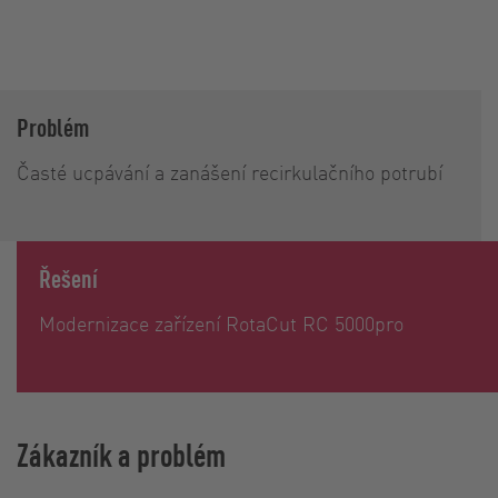
Problém
Časté ucpávání a zanášení recirkulačního potrubí
Řešení
Modernizace zařízení RotaCut RC 5000pro
Zákazník a problém