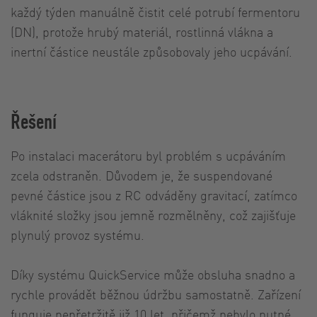
každý týden manuálně čistit celé potrubí fermentoru
(DN), protože hrubý materiál, rostlinná vlákna a
inertní částice neustále způsobovaly jeho ucpávání.
Řešení
Po instalaci macerátoru byl problém s ucpáváním
zcela odstraněn. Důvodem je, že suspendované
pevné částice jsou z RC odváděny gravitací, zatímco
vláknité složky jsou jemně rozmělněny, což zajišťuje
plynulý provoz systému.
Díky systému QuickService může obsluha snadno a
rychle provádět běžnou údržbu samostatně. Zařízení
funguje nepřetržitě již 10 let, přičemž nebylo nutné