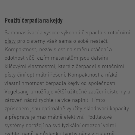
Použití čerpadla na kejdy
Samonasávací a vysoce výkonná
čerpadla s rotačními
písty
pro cisterny však sama o sobě nestačí.
Kompaktnost, nezávislost na směru otáčení a
odolnost vůči cizím materiálům jsou dalšími
klíčovými vlastnostmi, které z čerpadel s rotačními
písty činí optimální řešení. Kompaktnost a nízká
vlastní hmotnost čerpadla kejdy od společnosti
Vogelsang umožňuje větší užitečné zatížení cisterny a
zároveň nádrž rychleji a více naplnit. Tímto
způsobem jsou optimálně využity skladovací kapacity
a přeprava je maximálně efektivní. Podtlakové
systémy narážejí na svá fyzikální omezení velmi
rychle, např. v důsledku tvorby pěny v cisterně.