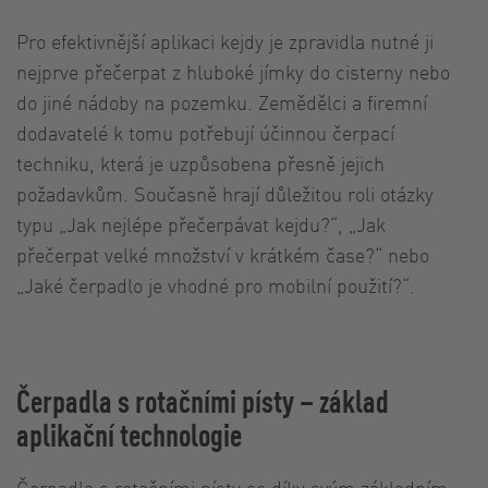
Pro efektivnější aplikaci kejdy je zpravidla nutné ji
nejprve přečerpat z hluboké jímky do cisterny nebo
do jiné nádoby na pozemku. Zemědělci a firemní
dodavatelé k tomu potřebují účinnou čerpací
techniku, která je uzpůsobena přesně jejich
požadavkům. Současně hrají důležitou roli otázky
typu „Jak nejlépe přečerpávat kejdu?“, „Jak
přečerpat velké množství v krátkém čase?“ nebo
„Jaké čerpadlo je vhodné pro mobilní použití?“.
Čerpadla s rotačními písty – základ
aplikační technologie
Čerpadla s rotačními písty
se díky svým základním