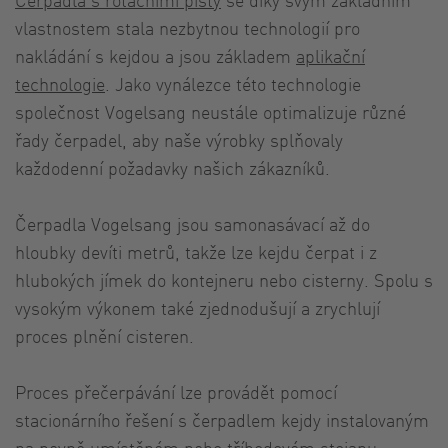
vlastnostem stala nezbytnou technologií pro
nakládání s kejdou a jsou základem
aplikační
technologie
. Jako vynálezce této technologie
společnost Vogelsang neustále optimalizuje různé
řady čerpadel, aby naše výrobky splňovaly
každodenní požadavky našich zákazníků.
Čerpadla Vogelsang jsou samonasávací až do
hloubky devíti metrů, takže lze kejdu čerpat i z
hlubokých jímek do kontejneru nebo cisterny. Spolu s
vysokým výkonem také zjednodušují a zrychlují
proces plnění cisteren.
Proces přečerpávání lze provádět pomocí
stacionárního řešení s čerpadlem kejdy instalovaným
na pevně umístěném nebo tříbodovém stojanu,