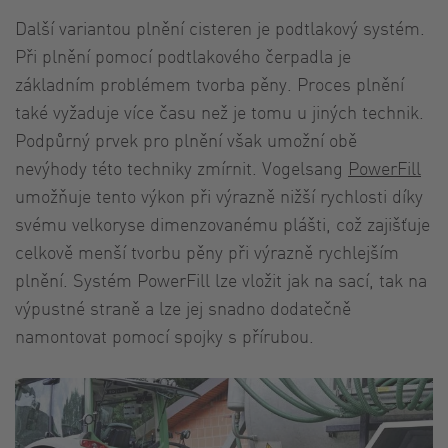
Další variantou plnění cisteren je podtlakový systém.
Při plnění pomocí podtlakového čerpadla je
základním problémem tvorba pěny. Proces plnění
také vyžaduje více času než je tomu u jiných technik.
Podpůrný prvek pro plnění však umožní obě
nevýhody této techniky zmírnit. Vogelsang
PowerFill
umožňuje tento výkon při výrazně nižší rychlosti díky
svému velkoryse dimenzovanému plášti, což zajišťuje
celkově menší tvorbu pěny při výrazně rychlejším
plnění. Systém PowerFill lze vložit jak na sací, tak na
výpustné straně a lze jej snadno dodatečně
namontovat pomocí spojky s přírubou.