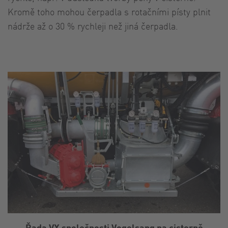
Kromě toho mohou čerpadla s rotačními písty plnit
nádrže až o 30 % rychleji než jiná čerpadla.
Řada VX společnosti Vogelsang na cisterně