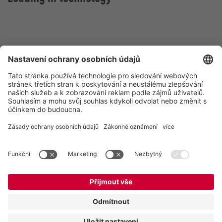
Vogelsang CZ s.r.o.
Olomoucká 81
627 00 Brno
Česká republika
Kontakt
Tel.:
+420 511 440 475
E-Mail:
czech-republic@vogelsang.info
Kontakt
Impresium
Prohlášení o ochraně dat