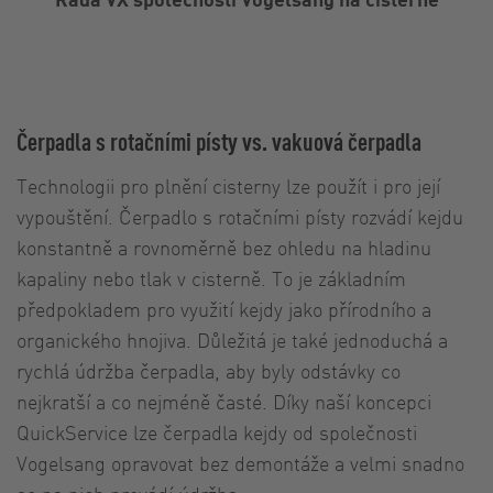
Čerpadla s rotačními písty vs. vakuová čerpadla
Technologii pro plnění cisterny lze použít i pro její
vypouštění. Čerpadlo s rotačními písty rozvádí kejdu
konstantně a rovnoměrně bez ohledu na hladinu
kapaliny nebo tlak v cisterně. To je základním
předpokladem pro využití kejdy jako přírodního a
organického hnojiva. Důležitá je také jednoduchá a
rychlá údržba čerpadla, aby byly odstávky co
nejkratší a co nejméně časté. Díky naší koncepci
QuickService lze čerpadla kejdy od společnosti
Vogelsang opravovat bez demontáže a velmi snadno