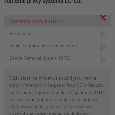
Volitelné prvky systému CC-Cut
Geometrie rotoru a statoru
Rezná síta
Funkce automatické změny směru
Debris Removal System (DRS)
V závislosti na modelu a použití jsou rotor a
stator vřetenových čerpadel řady CC k dispozici
buď v jednostupňové standardní geometrii (M1),
nebo ve dvoustupňové standardní geometrii
(M2) pro vyšší tlaky. Speciálně pro vysoce
viskózní a abrazivní média jsou k dispozici