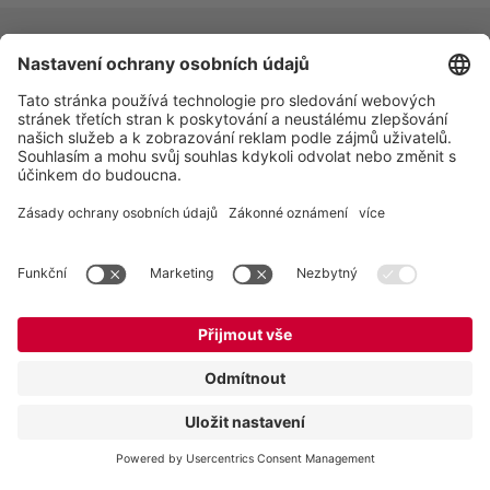
Vogelsang -
Leading in technology
Vogelsang CZ s.r.o.
Olomoucká 81
627 00 Brno
Česká republika
Kontakt
Tel.:
+420 511 440 475