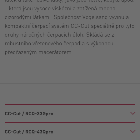
- která jsou vysoce viskózní a zatížená mnoha
cizorodými látkami. Společnost Vogelsang vyvinula
kompaktní čerpací systém CC-Cut speciálně pro tyto
druhy náročných čerpacích úloh. Skládá se z
robustního vřetenového čerpadla s výkonnou
předřazeným macerátorem.
CC-Cut / RCQ-33Gpro
CC-Cut / RCQ-43Qpro