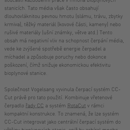
stanicích. Tato média však často obsahují
dlouhovláknitou pevnou hmotu (slámu, trávu, zbytky
krmiva), těžký materiál (kovové části, kameny) nebo
rušivé materiály (ušní známky, větve atd.) Tento
obsah má negativní vliv na schopnost čerpání média,
vede ke zvýšené spotřebě energie čerpadel a
míchadel a způsobuje poruchy nebo dokonce
poškození, čímž snižuje ekonomickou efektivitu
bioplynové stanice.
Společnost Vogelsang vyvinula čerpací systém CC-
Cut právě pro tato použití. Kombinuje vřetenové
čerpadlo
řady CC
a systém
RotaCut
v rámci
kompaktní konstrukce. To znamená, že lze systém
CC-Cut integrovat jako centrální čerpací systém do
většiny bioplynových stanic, aniž by zabíral mnoho