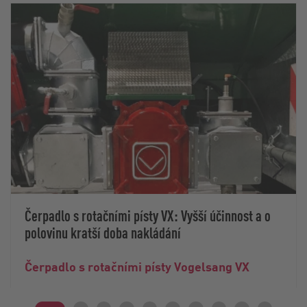
Čerpadlo s rotačními písty VX: Vyšší účinnost a o
polovinu kratší doba nakládání
Čerpadlo s rotačními písty Vogelsang VX