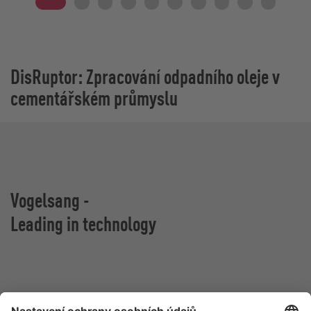
DisRuptor: Zpracování odpadního oleje v
cementářském průmyslu
Vogelsang -
Leading in technology
Vogelsang CZ s.r.o.