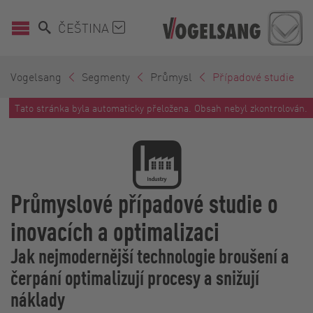
ČEŠTINA
Vogelsang
Segmenty
Průmysl
Případové studie
Tato stránka byla automaticky přeložena. Obsah nebyl zkontrolován.
Průmyslové případové studie o
inovacích a optimalizaci
Jak nejmodernější technologie broušení a
čerpání optimalizují procesy a snižují
náklady