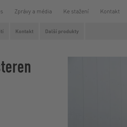
is
Zprávy a média
Ke stažení
Kontakt
tí
Kontakt
Další produkty
pro plnění cisteren
FillMaster
steren