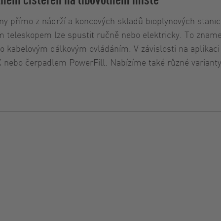
erny přímo z nádrží a koncových skladů bioplynových stani
itým teleskopem lze spustit ručně nebo elektricky. To zna
 kabelovým dálkovým ovládáním. V závislosti na aplikaci je
X nebo čerpadlem PowerFill. Nabízíme také různé variant