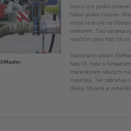
Stanici pro plnění cistere
řešení plnění cisteren. Mo
místa na druhé na tříbodov
traktorem. Tato varianta s
rotačními písty řady VX o
Stacionární systém FillMa
illMaster
řady VX, nebo s čerpadlem 
macerátorem tekutých méd
materiálu. Ten zabraňuje t
tělesa. Obvykle je poháněn