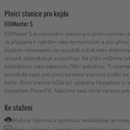
Plnící stanice pro kejdu
FillMaster S
FillMaster S je stacionární stanice pro plnění cisteren 
Je připojena k nádržím nebo fermentorům a plní přímo c
dvojitým teleskopem lze spouštět ručně nebo elektricky 
výrazně zjednodušuje a urychluje. Na přání můžeme tut
bezdrátovou nebo kabelovou řídící jednotkou. To zname
jednoduše najet pod plnící konektor a proces plnění lze
řidiče. Plnící stanice může být vybavena čerpadlem s r
čerpadlem PowerFill. Nabízíme také různé varianty po
Ke stažení
Brožura: Výkonná a spolehlivá zemědělská technika
ePaper: Výkonná a spolehlivá zemědělská technika