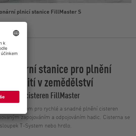
onární plnicí stanice FillMaster S
acionární stanice pro plnění
še použití v zemědělství
ro plnění cisteren FillMaster
ním nástrojem pro rychlé a snadné plnění cisteren
kovaným zapojováním a odpojováním hadic. Cisterna se
 sloupek T-System nebo hrdlo.