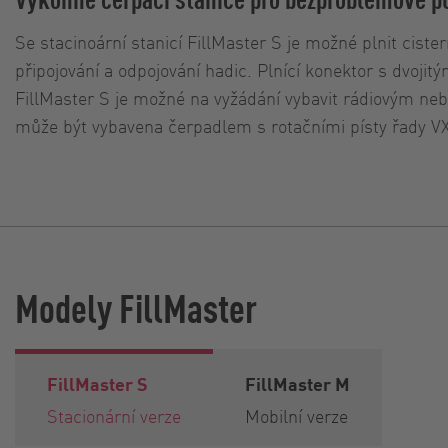
Se stacinoární stanicí FillMaster S je možné plnit cist
připojování a odpojování hadic. Plnící konektor s dvoj
FillMaster S je možné na vyžádání vybavit rádiovým nebo
může být vybavena čerpadlem s rotačními písty řady V
Modely FillMaster
FillMaster S
FillMaster M
Stacionární verze
Mobilní verze