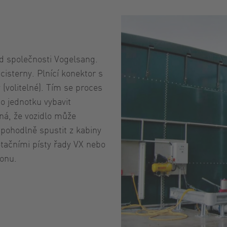
od společnosti Vogelsang.
isterny. Plnící konektor s
(volitelné). Tím se proces
o jednotku vybavit
ná, že vozidlo může
 pohodlně spustit z kabiny
otačními písty řady VX nebo
honu.