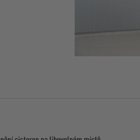
nění cisteren na libovolném místě