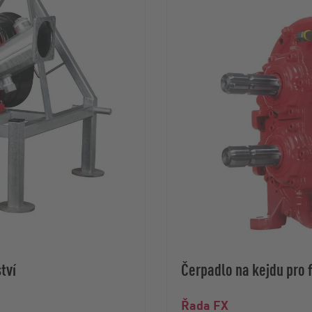
tví
Čerpadlo na kejdu pro
Řada FX