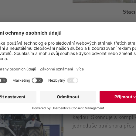
Staci
Mobilní nebo st
cisteren pro va
Jak používat stanici p
Systém FillMaster je ideál
kejdou. Skoncuje s kompli
jednoduše plní shora přes