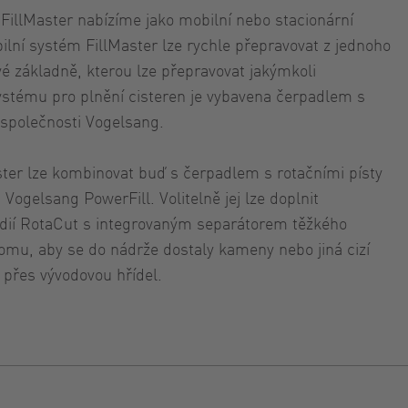
n FillMaster nabízíme jako mobilní nebo stacionární
bilní systém FillMaster lze rychle přepravovat z jednoho
é základně, kterou lze přepravovat jakýmkoli
ystému pro plnění cisteren je vybavena čerpadlem s
d společnosti Vogelsang.
ster lze kombinovat buď s čerpadlem s rotačními písty
Vogelsang PowerFill. Volitelně jej lze doplnit
ií RotaCut s integrovaným separátorem těžkého
omu, aby se do nádrže dostaly kameny nebo jiná cizí
 přes vývodovou hřídel.