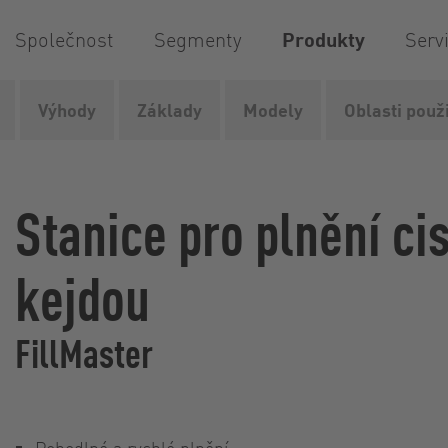
Společnost
Segmenty
Produkty
Serv
Výhody
Základy
Modely
Oblasti použi
Vogelsang
Produkty
Aplikační technologie
Systémy 
Stanice pro plnění ci
kejdou
FillMaster
Pohodlné a rychlé plnění