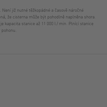
c. Není již nutné těžkopádné a časově náročné
mená, že cisterna může být pohodlně naplněna shora.
 kapacita stanice až 11 000 l / min. Plnící stanice
y pohonu.