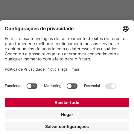
Vogelsang Brasil Ltda.
Av. Theodomiro Porto da Fonseca, 3397
São Leopoldo/RS, 93022-715
Brasil
Contato
Tel.:
+55 51 3600-5555
E-mail:
contato@vogelsang.com.br
Contato
Imprimir
Declaração de proteção de dados