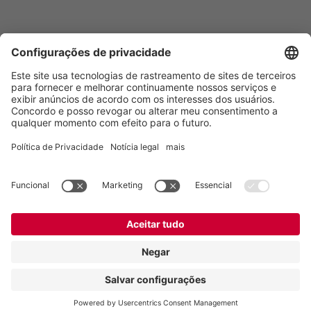
Vogelsang Brasil Ltda.
Av. Theodomiro Porto da Fonseca, 3397
São Leopoldo/RS, 93022-715
Brasil
Contato
Tel.:
+55 51 3600-5555
E-mail:
contato@vogelsang.com.br
Contato
Imprimir
Declaração de proteção de dados