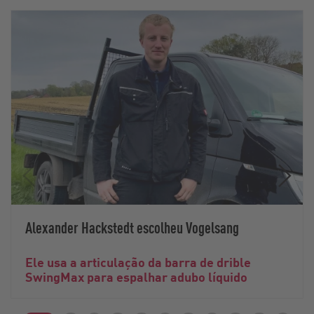
Alexander Hackstedt escolheu Vogelsang
Ele usa a articulação da barra de drible
SwingMax para espalhar adubo líquido