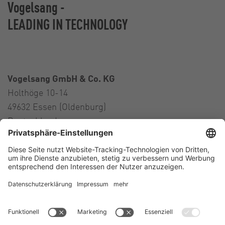
Vogelsang -
LEADING IN TECHNOLOGY
Vogelsang GmbH & Co. KG
Holthöge 10-14
49632 Essen (Oldenburg)
Deutschland
Kontakt
Tel.:
+49 5434 83 0
E-Mail:
germany@vogelsang.info