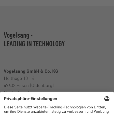
Vogelsang -
LEADING IN TECHNOLOGY
Vogelsang GmbH & Co. KG
Holthöge 10-14
49632 Essen (Oldenburg)
Deutschland
Kontakt
Tel.:
+49 5434 83 0