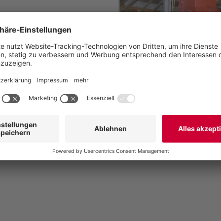
 Service
ichtungstechnologie
Feststoffzerkle