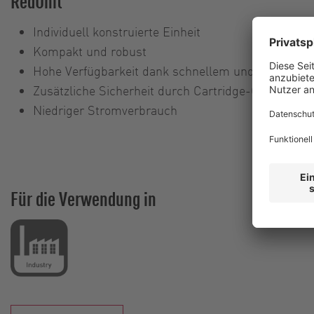
RedUnit
Individuell konstruierte Einheit
Kompakt und robust
Hohe Verfügbarkeit dank schnellem und einfachem
Zusätzliche Sicherheit durch Cartridge-Gleitringd
Niedriger Stromverbrauch
Für die Verwendung in