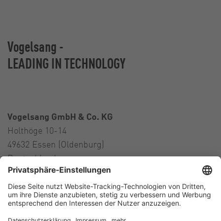
Vogelsang -
LEADING IN TECHNOLOGY
Vogelsang GmbH & Co. KG
Holthöge 10-14
49632 Essen (Oldenburg)
Deutschland
Kontakt
Tel.:
+49 5434 83 0
E-Mail:
germany@vogelsang.info