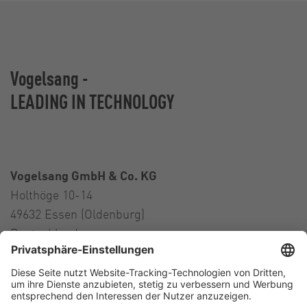
Vogelsang -
LEADING IN TECHNOLOGY
Vogelsang GmbH & Co. KG
Holthöge 10-14
49632 Essen (Oldenburg)
Deutschland
Kontakt
Tel.:
+49 5434 83 0