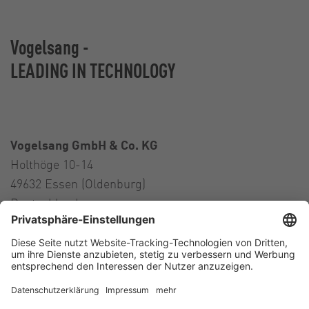
Vogelsang -
LEADING IN TECHNOLOGY
Vogelsang GmbH & Co. KG
Holthöge 10-14
49632 Essen (Oldenburg)
Deutschland
Kontakt
Tel.:
+49 5434 83 0
E-Mail:
germany@vogelsang.info