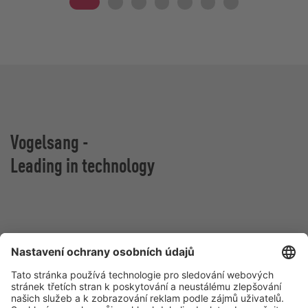
Vogelsang -
Leading in technology
Vogelsang CZ s.r.o.
Olomoucká 81
627 00 Brno
Česká republika