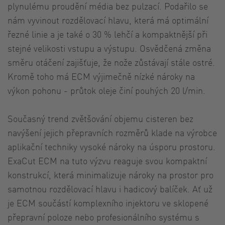
plynulému proudění média bez pulzací. Podařilo se
nám vyvinout rozdělovací hlavu, která má optimální
řezné linie a je také o 30 % lehčí a kompaktnější při
stejné velikosti vstupu a výstupu. Osvědčená změna
směru otáčení zajišťuje, že nože zůstávají stále ostré.
Kromě toho má ECM výjimečně nízké nároky na
výkon pohonu - průtok oleje činí pouhých 20 l/min.
Současný trend zvětšování objemu cisteren bez
navýšení jejich přepravních rozměrů klade na výrobce
aplikační techniky vysoké nároky na úsporu prostoru.
ExaCut ECM na tuto výzvu reaguje svou kompaktní
konstrukcí, která minimalizuje nároky na prostor pro
samotnou rozdělovací hlavu i hadicový balíček. Ať už
je ECM součástí komplexního injektoru ve sklopené
přepravní poloze nebo profesionálního systému s