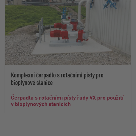
Komplexní čerpadlo s rotačními písty pro
bioplynové stanice
Čerpadla s rotačními písty řady VX pro použití
v bioplynových stanicích