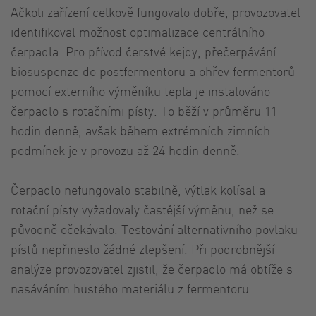
Ačkoli zařízení celkově fungovalo dobře, provozovatel
identifikoval možnost optimalizace centrálního
čerpadla. Pro přívod čerstvé kejdy, přečerpávání
biosuspenze do postfermentoru a ohřev fermentorů
pomocí externího výměníku tepla je instalováno
čerpadlo s rotačními písty. To běží v průměru 11
hodin denně, avšak během extrémních zimních
podmínek je v provozu až 24 hodin denně.
Čerpadlo nefungovalo stabilně, výtlak kolísal a
rotační písty vyžadovaly častější výměnu, než se
původně očekávalo. Testování alternativního povlaku
pístů nepřineslo žádné zlepšení. Při podrobnější
analýze provozovatel zjistil, že čerpadlo má obtíže s
nasáváním hustého materiálu z fermentoru.