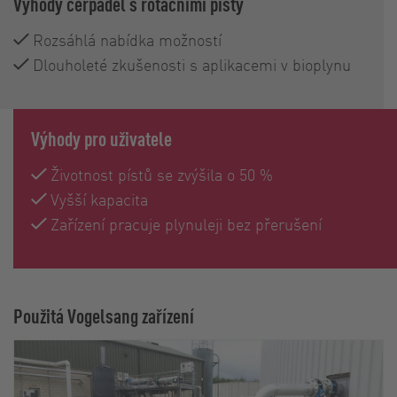
Výhody čerpadel s rotačními písty
Rozsáhlá nabídka možností
Dlouholeté zkušenosti s aplikacemi v bioplynu
Výhody pro uživatele
Životnost pístů se zvýšila o 50 %
Vyšší kapacita
Zařízení pracuje plynuleji bez přerušení
Použitá Vogelsang zařízení