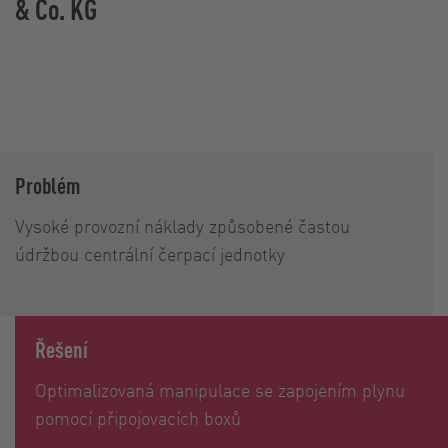
& Co. KG
Problém
Vysoké provozní náklady způsobené častou
údržbou centrální čerpací jednotky
Řešení
Optimalizovaná manipulace se zapojením plynu
pomocí připojovacích boxů