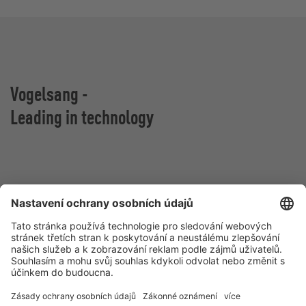
Vogelsang -
Leading in technology
Vogelsang CZ s.r.o.
Olomoucká 81
627 00 Brno
Česká republika
Kontakt
Tel.:
+420 511 440 475