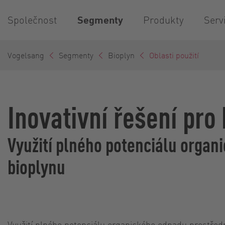
Společnost
Segmenty
Produkty
Serv
Vogelsang
Segmenty
Bioplyn
Oblasti použití
Inovativní řešení pro
Využití plného potenciálu organ
bioplynu
Využití plného potenciálu organického odpadu prostřed