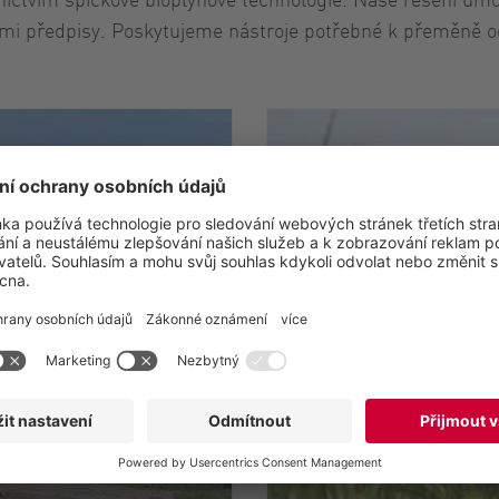
ávními předpisy. Poskytujeme nástroje potřebné k přeměn