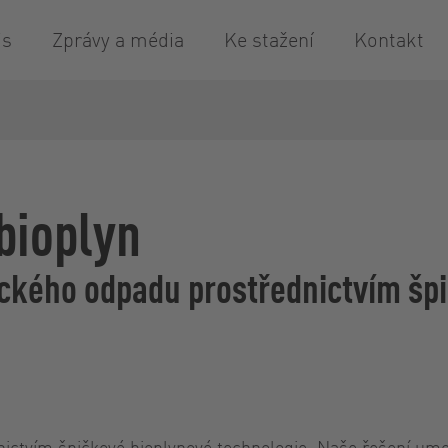
is
Zprávy a média
Ke stažení
Kontakt
 bioplyn
ického odpadu prostřednictvím šp
nictvím špičkové bioplynové technologie. Naše řešení umo