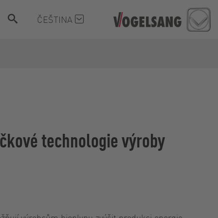
ČEŠTINA
ičkové technologie výroby
žňují výrobcům bioplynu zvýšit produkci energie,