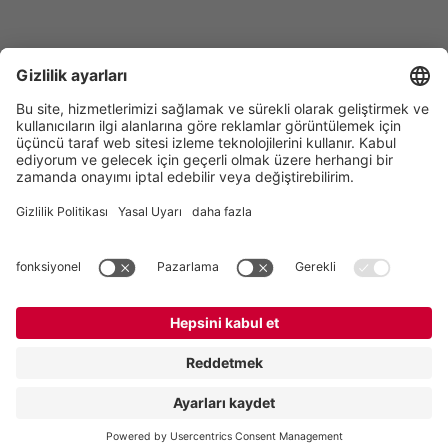
Vogelsang GmbH & Co. KG
Holthoege 10-14
49632 Essen (Oldenburg)
Almanya
İletişim
Tel:
+49 5434 83 0
E-Mail:
germany@vogelsang.info
İletişim
Künye
Gizlilik Politikası