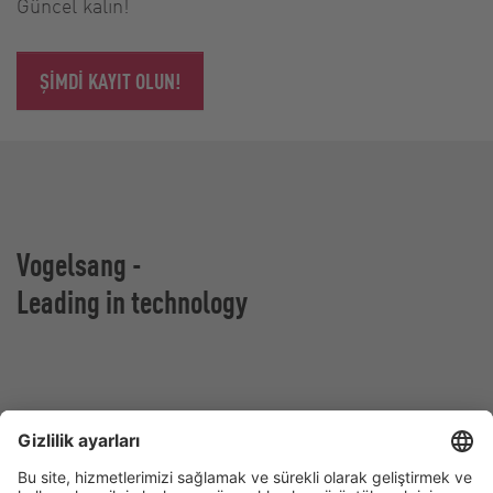
Güncel kalın!
ŞIMDI KAYIT OLUN!
Vogelsang -
Leading in technology
Vogelsang GmbH & Co. KG
Holthoege 10-14
49632 Essen (Oldenburg)