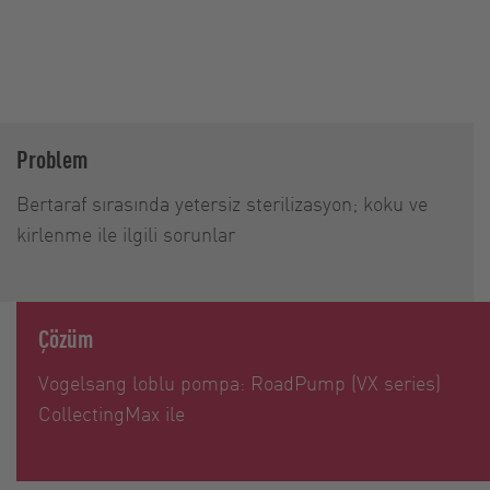
Problem
Bertaraf sırasında yetersiz sterilizasyon; koku ve
kirlenme ile ilgili sorunlar
Çözüm
Vogelsang loblu pompa: RoadPump (VX series)
CollectingMax ile