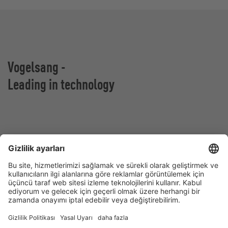
Vogelsang -
Leading in technology
Vogelsang GmbH & Co. KG
Holthoege 10-14
49632 Essen (Oldenburg)
Almanya
İletişim
Tel:
+49 5434 83 0