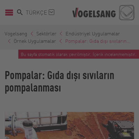
TÜRKÇE
Vogelsang
Sektörler
Endüstriyel Uygulamalar
Örnek Uygulamalar
Pompalar: Gıda dışı sıvıların...
Bu sayfa otomatik olarak çevrilmiştir. İçerik incelenmemiştir.
Pompalar: Gıda dışı sıvıların
pompalanması