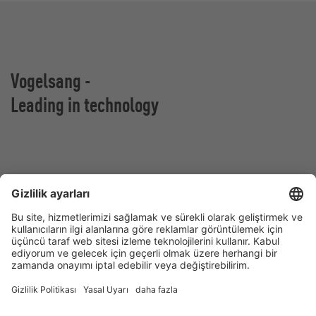
Vogelsang -
Leading in technology
Vogelsang GmbH & Co. KG
Holthoege 10-14
49632 Essen (Oldenburg)
Almanya
İletişim
Tel:
+49 5434 83 0