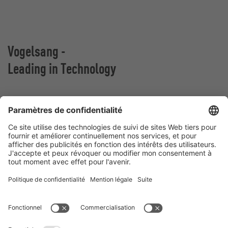
Vogelsang -
Leading in Technology
Vogelsang Canada Corp.
145 King Street West, Suite 2701
Toronto, Ontario
Canada
Contact
Téléphone:
+1 905 517-4382
E-Mail:
andres.colman@vogelsang.info