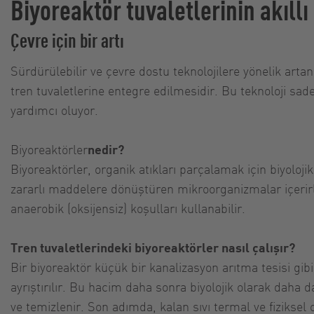
Biyoreaktör tuvaletlerinin akıllı
Çevre için bir artı
Sürdürülebilir ve çevre dostu teknolojilere yönelik artan
tren tuvaletlerine entegre edilmesidir. Bu teknoloji sad
yardımcı oluyor.
Biyoreaktörler
nedir?
Biyoreaktörler, organik atıkları parçalamak için biyoloji
zararlı maddelere dönüştüren mikroorganizmalar içerirl
anaerobik (oksijensiz) koşulları kullanabilir.
Tren tuvaletlerindeki biyoreaktörler nasıl çalışır?
Bir biyoreaktör küçük bir kanalizasyon arıtma tesisi gib
ayrıştırılır. Bu hacim daha sonra biyolojik olarak daha da
ve temizlenir. Son adımda, kalan sıvı termal ve fiziksel 