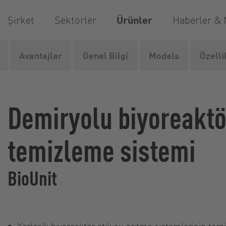
Şirket
Sektörler
Ürünler
Haberler &
Avantajlar
Genel Bilgi
Models
Özelli
Vogelsang
Ürünler
Tedarik ve bertaraf sistemleri
D
Demiryolu biyoreaktö
temizleme sistemi
BioUnit
Yerleşik biyoreaktör atık su arıtma sistemlerinin temi