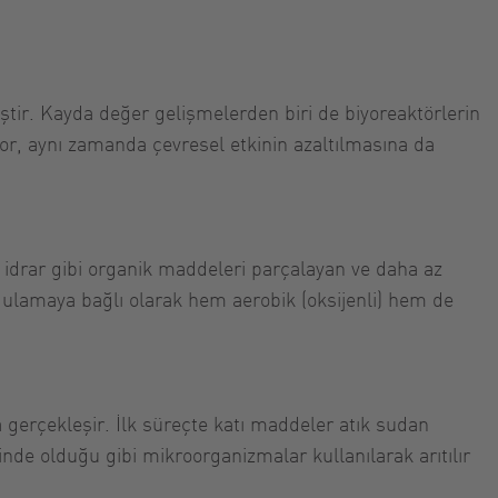
iştir. Kayda değer gelişmelerden biri de biyoreaktörlerin
ıyor, aynı zamanda çevresel etkinin azaltılmasına da
ve idrar gibi organik maddeleri parçalayan ve daha az
ulamaya bağlı olarak hem aerobik (oksijenli) hem de
a gerçekleşir. İlk süreçte katı maddeler atık sudan
sinde olduğu gibi mikroorganizmalar kullanılarak arıtılır