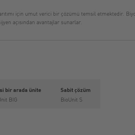
arıtımı için umut verici bir çözümü temsil etmektedir. Biyol
ijyen açısından avantajlar sunarlar.
i bir arada ünite
Sabit çözüm
Unit BIG
BioUnit S