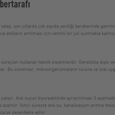
 bertarafı
 talep, son yıllarda çok sayıda yeniliği beraberinde getirm
ece atıkların arıtılması için verimli bir yol sunmakla kalm
k süreçleri kullanan teknik sistemlerdir. Genellikle dışkı 
er. Bu sistemler, mikroorganizmaların türüne ve özel uyg
i çalışır. Atık suyun biyoreaktörde ayrıştırılması 3 aşamad
 azaltılır. İkinci süreçte atık su, kanalizasyon arıtma tesi
olarak dezenfekte edilir.