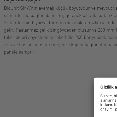
BioUnit SMA'nın avantajı küçük boyutudur ve mevcut 
sistemlerine bağlanabilir. Bu, geleneksel atık su tankla
sistemlerinin biyoreaktörlerin mekanik temizliği için de
gelir. Paslanmaz çelik bir gövdeden oluşur ve 200 mm'l
tekerlekleri sayesinde hareketlidir. 200 bar yüksek bas
akış ve basınç sensörlerine, hızlı kaplin bağlantılarına 
panele sahiptir.