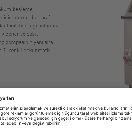
vakum besleme
rı için mevcut bertaraf
 kullanılabileceği anlamına
ik döner ve sabit
ınç pompasının yanı sıra
ve 7" renkli dokunmatik