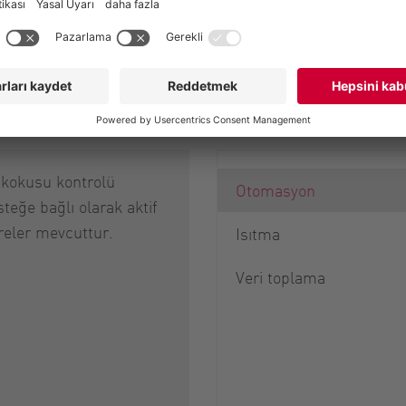
BioUnit'in Opsi
 kokusu kontrolü
Otomasyon
steğe bağlı olarak aktif
treler mevcuttur.
Isıtma
Veri toplama