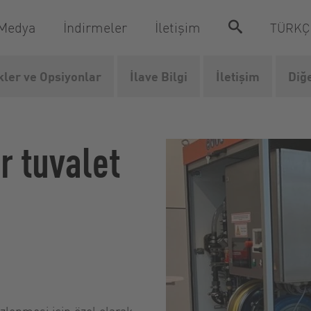
 Medya
İndirmeler
İletişim
TÜRK
kler ve Opsiyonlar
İlave Bilgi
İletişim
Diğ
emiryolu
BioUnit
r tuvalet
zlenmesi için özel olarak