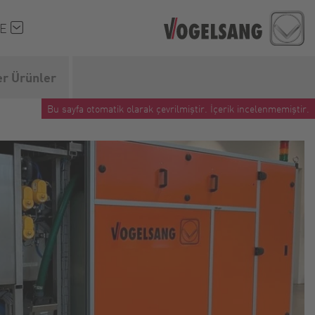
ÇE
er Ürünler
Bu sayfa otomatik olarak çevrilmiştir. İçerik incelenmemiştir.