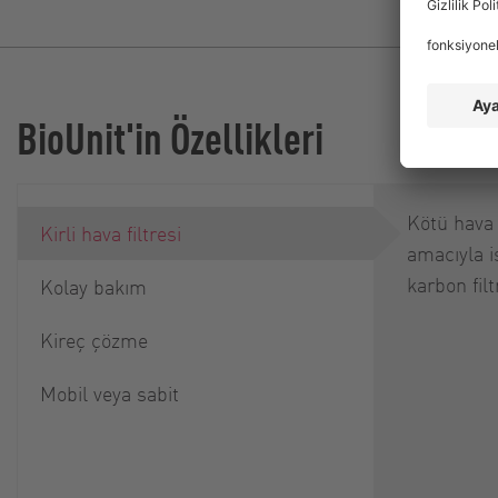
BioUnit'in Özellikleri
Kötü hava
Kirli hava filtresi
amacıyla i
karbon fil
Kolay bakım
Kireç çözme
Mobil veya sabit