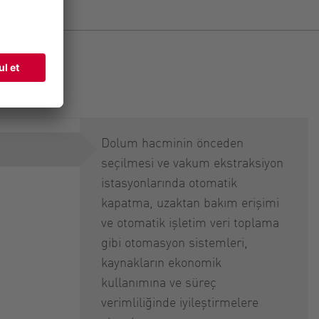
yonları
Dolum hacminin önceden
seçilmesi ve vakum ekstraksiyon
istasyonlarında otomatik
kapatma, uzaktan bakım erişimi
ve otomatik işletim veri toplama
gibi otomasyon sistemleri,
kaynakların ekonomik
kullanımına ve süreç
verimliliğinde iyileştirmelere