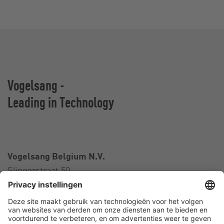
Vogelsang -
Leading in Technology
Vogelsang Belgium N.V.
Slingerstraat 50
8820 Torhout
België