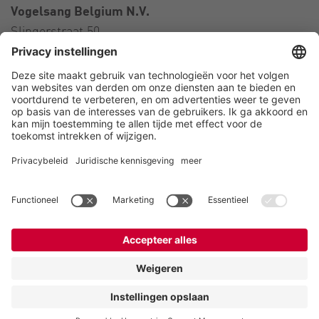
Vogelsang Belgium N.V.
Slingerstraat 50
8820 Torhout
België
Contact
Telefoon:
+32 51 81 96 40
E-Mail:
belgium@vogelsang.info
Contact
Colofon
Privacyverklaring