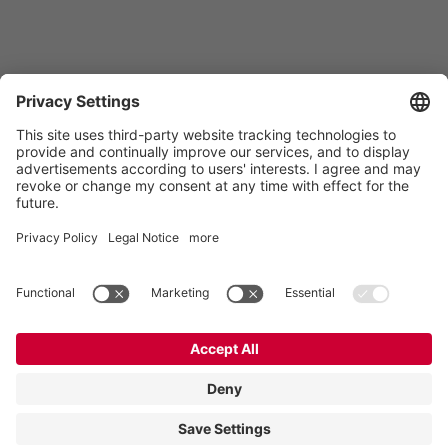
Vogelsang Norge AS
Vestringen 30
4365 Nærbø
Norge
Kontakt
Tlf:
+47 96 63 26 37
E-post:
norway@vogelsang.info
Kontakt
Avtrykk
Privat politikk