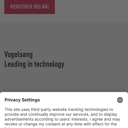
REGISTRER DEG NÅ!
Vogelsang
Leading in technology
Vogelsang Norge AS
Vestringen 30
4365 Nærbø
Norge