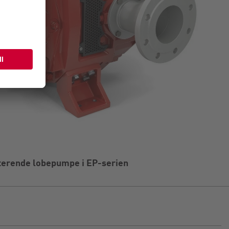
terende lobepumpe i EP-serien