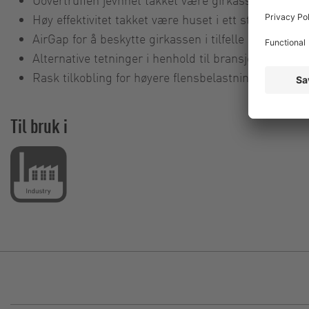
Høy effektivitet takket være huset i ett stykke
AirGap for å beskytte girkassen i tilfelle lekkasje
Alternative tetninger i henhold til bransjestandard
Rask tilkobling for høyere flensbelastninger og enk
Til bruk i