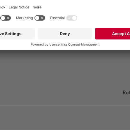
er og kundekrav
elt vedlikehold
Ro