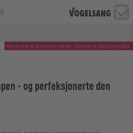
Denne siden er automatisk oversatt. Innholdet er ikke gjennomgått.
pen - og perfeksjonerte den
tførelser, har mange utstyrsalternativer og