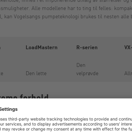
jonsmuligheter. Alle modellene har to ting til felles: komp
ll, kan Vogelsangs pumpeteknologi brukes til nesten all
n
LoadMastern
R-serien
VX
Den
te
Den lette
velprøvde
All
reme forhold
ytelse