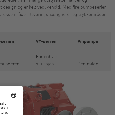
akt design og enkelt vedlikehold. Med fire pumpeserier
e bruksområder, leveringshastigheter og trykkområder.
-serien
VY-serien
Vinpumpe
For enhver
rounderen
situasjon
Den milde