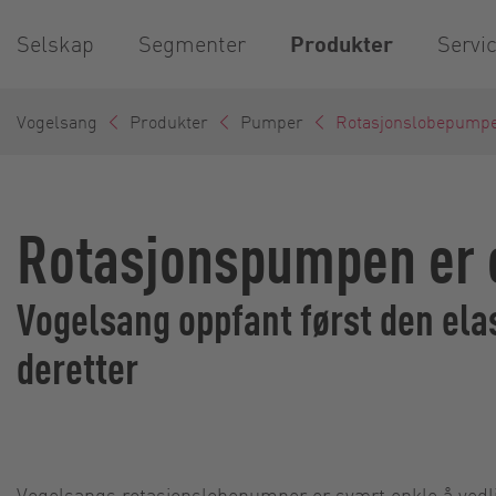
Selskap
Segmenter
Produkter
Servi
Vogelsang
Produkter
Pumper
Rotasjonslobepump
Rotasjonspumpen er e
Vogelsang oppfant først den el
deretter
Vogelsangs rotasjonslobepumper er svært enkle å vedlik