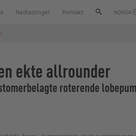
ce
Nedlastinger
Kontakt
NORSK
er
n ekte allrounder
astomerbelagte roterende lobepum
eholde, finnes i et imponerende utvalg av størrelser og u