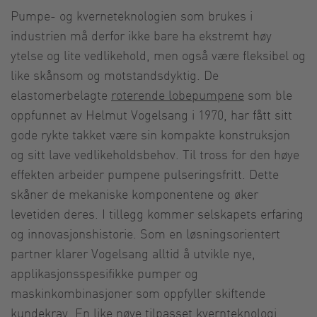
Pumpe- og kverneteknologien som brukes i
industrien må derfor ikke bare ha ekstremt høy
ytelse og lite vedlikehold, men også være fleksibel og
like skånsom og motstandsdyktig. De
elastomerbelagte
roterende lobepumpene
som ble
oppfunnet av Helmut Vogelsang i 1970, har fått sitt
gode rykte takket være sin kompakte konstruksjon
og sitt lave vedlikeholdsbehov. Til tross for den høye
effekten arbeider pumpene pulseringsfritt. Dette
skåner de mekaniske komponentene og øker
levetiden deres. I tillegg kommer selskapets erfaring
og innovasjonshistorie. Som en løsningsorientert
partner klarer Vogelsang alltid å utvikle nye,
applikasjonsspesifikke pumper og
maskinkombinasjoner som oppfyller skiftende
kundekrav. En like nøye tilpasset
kvernteknologi