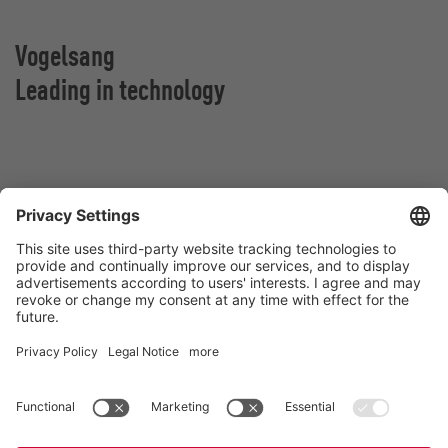
Vogelsang
Leading in technology
Vogelsang Norge AS
Vestringen 30
4365 Nærbø
Norge
Kontakt
Tlf:
+47 96 63 26 37
E-post:
norway@vogelsang.info