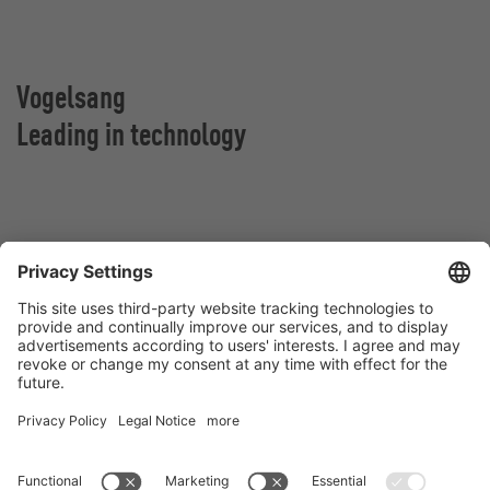
Vogelsang
Leading in technology
Vogelsang Norge AS
Vestringen 30
4365 Nærbø
Norge
Kontakt
Tlf:
+47 96 63 26 37
E-post:
norway@vogelsang.info