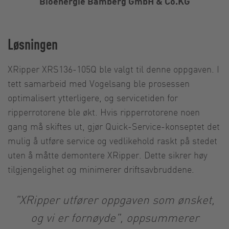
Bioenergie Bamberg GmbH & Co.KG
Løsningen
XRipper XRS136-105Q ble valgt til denne oppgaven. I
tett samarbeid med Vogelsang ble prosessen
optimalisert ytterligere, og servicetiden for
ripperrotorene ble økt. Hvis ripperrotorene noen
gang må skiftes ut, gjør Quick-Service-konseptet det
mulig å utføre service og vedlikehold raskt på stedet
uten å måtte demontere XRipper. Dette sikrer høy
tilgjengelighet og minimerer driftsavbruddene.
"XRipper utfører oppgaven som ønsket,
og vi er fornøyde", oppsummerer