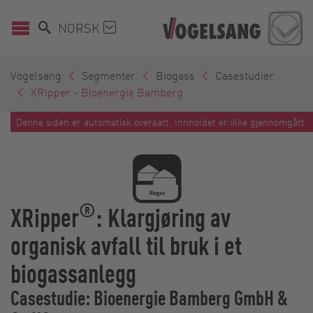
NORSK
Vogelsang
Segmenter
Biogass
Casestudier
XRipper - Bioenergie Bamberg
Denne siden er automatisk oversatt. Innholdet er ikke gjennomgått.
®
XRipper
: Klargjøring av
organisk avfall til bruk i et
biogassanlegg
Casestudie: Bioenergie Bamberg GmbH &