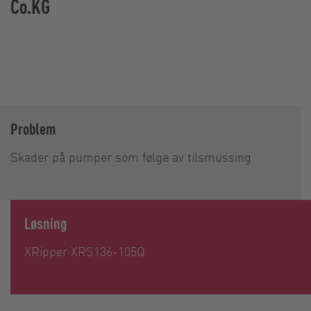
Co.KG
Problem
Skader på pumper som følge av tilsmussing
Løsning
XRipper XRS136-105Q