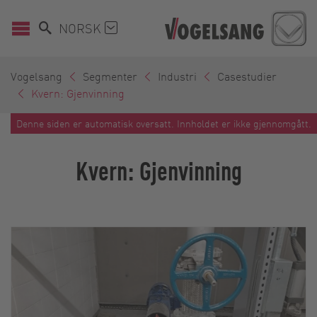
NORSK
Vogelsang
Segmenter
Industri
Casestudier
Kvern: Gjenvinning
Denne siden er automatisk oversatt. Innholdet er ikke gjennomgått.
Kvern: Gjenvinning