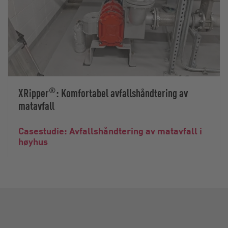
®
XRipper
: Komfortabel avfallshåndtering av
matavfall
Casestudie: Avfallshåndtering av matavfall i
høyhus