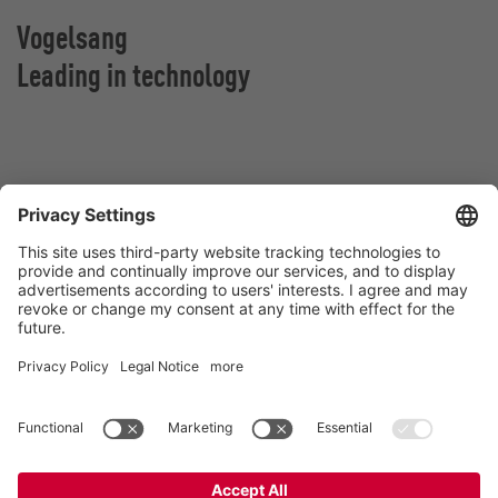
Vogelsang
Leading in technology
Vogelsang Norge AS
Vestringen 30
4365 Nærbø
Norge
Kontakt
Tlf:
+47 96 63 26 37
E-post:
norway@vogelsang.info