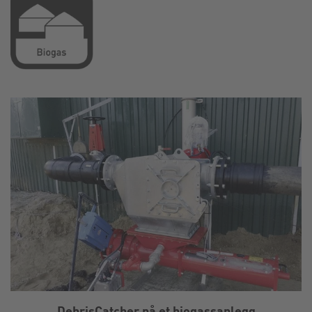
DebrisCatcher på et biogassanlegg