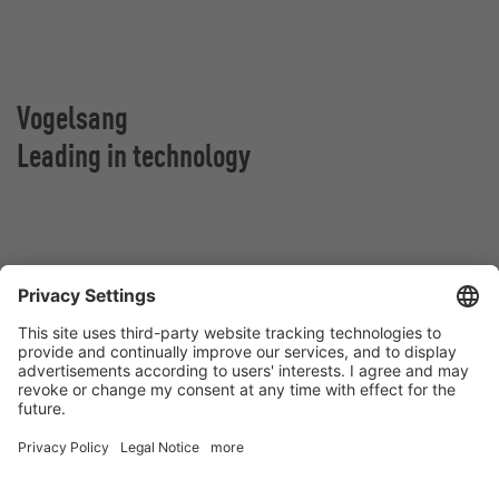
Vogelsang
Leading in technology
Vogelsang Norge AS
Vestringen 30
4365 Nærbø
Norge
Kontakt
Tlf:
+47 96 63 26 37
E-post:
norway@vogelsang.info