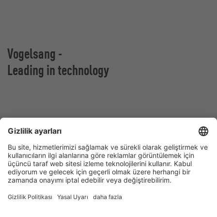
Vogelsang -
Leading in technology
Vogelsang GmbH & Co. KG
Holthoege 10-14
49632 Essen (Oldenburg)
Almanya
İletişim
Tel:
+49 5434 83 0
E-Mail:
germany@vogelsang.info