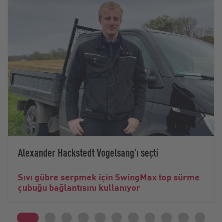
Alexander Hackstedt Vogelsang'ı seçti
Sıvı gübre serpmek için SwingMax top sürme
çubuğu bağlantısını kullanıyor