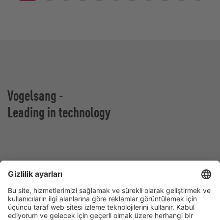
Vogelsang -
Leading in technology
Vogelsang GmbH & Co. KG
Holthoege 10-14
49632 Essen (Oldenburg)
Almanya