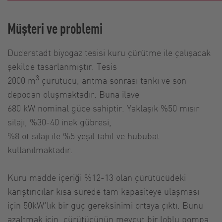
Müşteri ve problemi
Duderstadt biyogaz tesisi kuru çürütme ile çalışacak
şekilde tasarlanmıştır. Tesis
3
2000 m
çürütücü, arıtma sonrası tankı ve son
depodan oluşmaktadır. Buna ilave
680 kW nominal güce sahiptir. Yaklaşık %50 mısır
silajı, %30-40 inek gübresi,
%8 ot silajı ile %5 yeşil tahıl ve hububat
kullanılmaktadır.
Kuru madde içeriği %12-13 olan çürütücüdeki
karıştırıcılar kısa sürede tam kapasiteye ulaşması
için 50kW'lık bir güç gereksinimi ortaya çıktı. Bunu
azaltmak için, çürütücünün mevcut bir loblu pompa