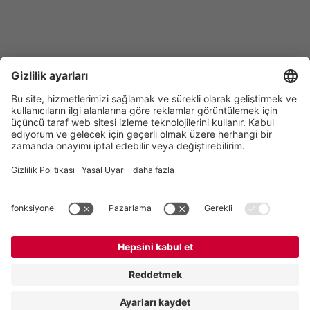
Vogelsang GmbH & Co. KG
Holthoege 10-14
49632 Essen (Oldenburg)
Almanya
İletişim
Tel:
+49 5434 83 0
E-Mail:
germany@vogelsang.info
İletişim
Künye
Gizlilik Politikası